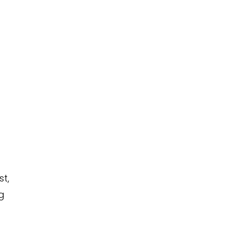
st,
ng