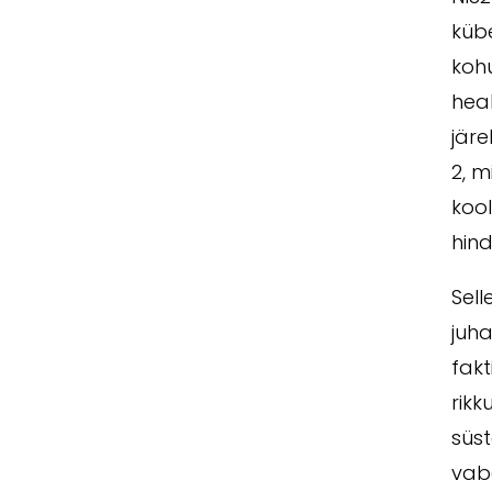
kübe
kohu
hea
järe
2, m
kool
hin
Sell
juh
fakt
rikk
süst
vab