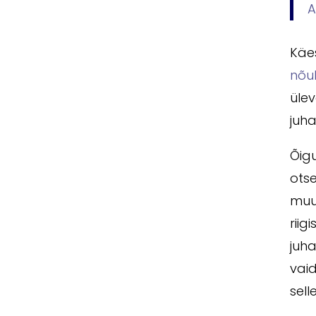
A
Käes
nõuk
üle
juha
Õigu
ots
muut
riig
juha
vai
sell