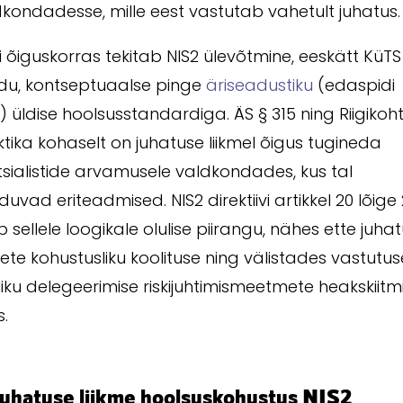
kondadesse, mille eest vastutab vahetult juhatus.
i õiguskorras tekitab NIS2 ülevõtmine, eeskätt KüTS
du, kontseptuaalse pinge
äriseadustiku
(edaspidi
”) üldise hoolsusstandardiga. ÄS § 315 ning Riigikoh
tika kohaselt on juhatuse liikmel õigus tugineda
sialistide arvamusele valdkondades, kus tal
uvad eriteadmised. NIS2 direktiivi artikkel 20 lõige 
 sellele loogikale olulise piirangu, nähes ette juha
mete kohustusliku koolituse ning välistades vastutus
liku delegeerimise riskijuhtimismeetmete heakskiitm
s.
Juhatuse liikme hoolsuskohustus NIS2