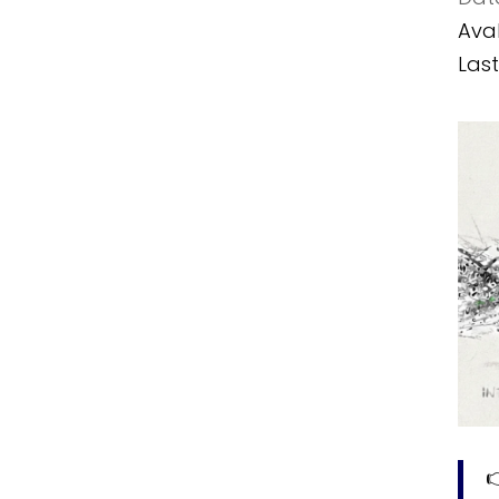
Aval
Las