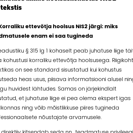
tekstis
 Korraliku ettevõtja hoolsus NIS2 järgi: miks
dmatusele enam ei saa tugineda
eadustiku § 315 lg 1 kohaselt peab juhatuse liige t
kohustusi korraliku ettevõtja hoolsusega. Riigikoh
tikas on see standard sisustatud kui kohustus
tseda heas usus, piisava informatsiooni alusel ni
gu huvidest lähtudes. Samas on järjekindlalt
tatud, et juhatuse liige ei pea olema ekspert igas
konnas ning võib mõistlikkuse piires tugineda
fessionaalsete nõustajate arvamusele.
 direktiiv kitsendab seda nn „teadmatuse privileegi