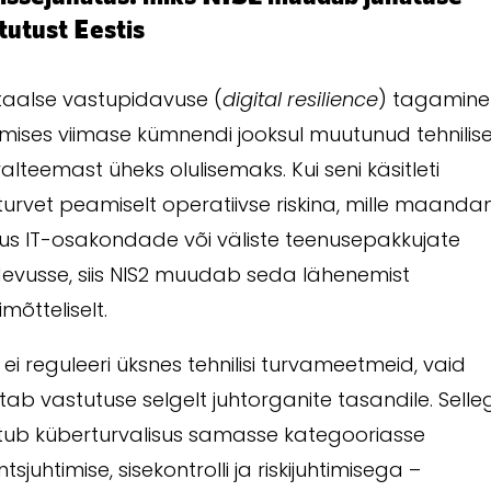
tutust Eestis
itaalse vastupidavuse (
digital resilience
) tagamine
imises viimase kümnendi jooksul muutunud tehnilis
alteemast üheks olulisemaks. Kui seni käsitleti
turvet peamiselt operatiivse riskina, mille maand
lus IT-osakondade või väliste teenusepakkujate
evusse, siis NIS2 muudab seda lähenemist
mõtteliselt.
 ei reguleeri üksnes tehnilisi turvameetmeid, vaid
tab vastutuse selgelt juhtorganite tasandile. Sell
tub küberturvalisus samasse kategooriasse
ntsjuhtimise, sisekontrolli ja riskijuhtimisega –