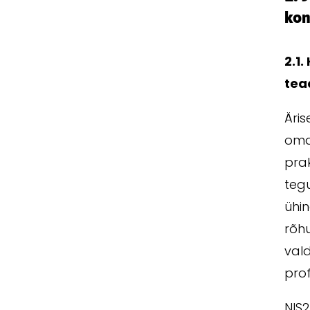
kon
2.1.
tea
Äris
oma 
prak
tegu
ühin
rõhu
vald
pro
NIS2