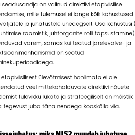
i seadusandja on valinud direktiivi etapiviisilise
ndamise, mille tulemusel ei lange kõik kohustused
võtjatele ja juhatustele üheaegselt. Osa kohustusi 
ijuhtimise raamistik, juhtorganite rolli täpsustamine)
enduvad varem, samas kui teatud järelevalve- ja
ktsioonimehhanismid on seotud
minekuperioodidega.
 etapiviisilisest ülevõtmisest hoolimata ei ole
endatud veel mittekohalduvate direktiivi nõuete
tlemist tulevikku lükata ja strateegiliselt on mõistlik
 tegevust juba täna nendega kooskõlla viia.
Sissejuhatus: miks NIS2 muudab juhatuse