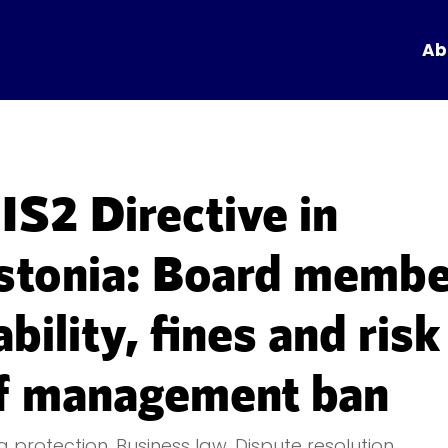
Ab
IS2 Directive in
stonia: Board memb
iability, fines and risk
f management ban
a protection
,
Business law
,
Dispute resolution