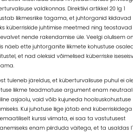
rturvalisuse valdkonnas. Direktiivi artikkel 20 lg 1
stab liikmesriike tagama, et juhtorganid kiidavad
ks küberriskide juhtimise meetmed ning teostavad
levalvet nende rakendamise üle. Veelgi olulisem on
is näeb ette juhtorganite liikmete kohustuse osale
itustel, et nad oleksid võimelised küberriske iseseis
dama.
est tuleneb järeldus, et küberturvalisuse puhul ei ol
atuse liikme teadmatuse argument enam neutraa
iline asjaolu, vaid võib kujuneda hoolsuskohustuse
umiseks. Kui juhatuse liige jätab end küberriskidega
emaatiliselt kurssi viimata, ei saa ta vastutusest
anemiseks enam piirduda väitega, et ta usaldas I