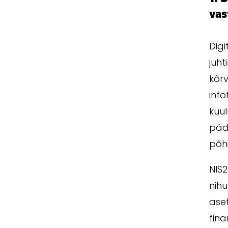
vas
Dig
juht
kõrv
info
kuu
päd
põhi
NIS2
nihu
ase
fina