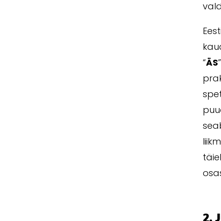
vald
Eest
kau
“
ÄS
prak
spet
puud
seab
liik
täie
osa
2. 