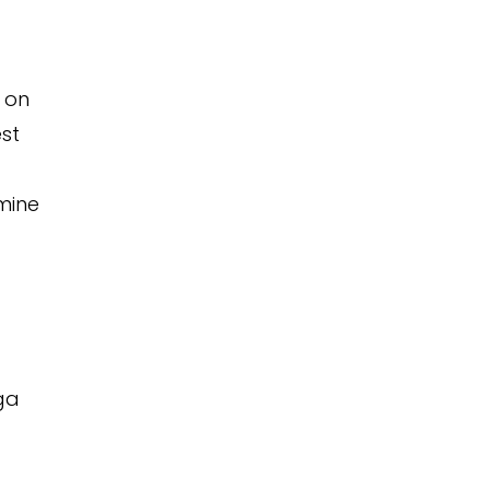
 on
est
amine
ega