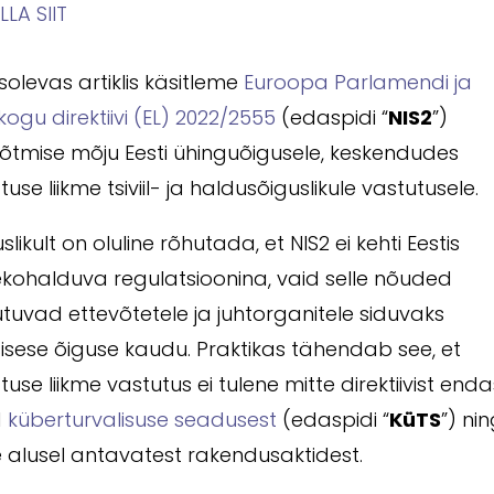
LLA SIIT
olevas artiklis käsitleme
Euroopa Parlamendi ja
ogu direktiivi (EL) 2022/2555
(edaspidi “
NIS2
”)
võtmise mõju Eesti ühinguõigusele, keskendudes
tuse liikme tsiviil- ja haldusõiguslikule vastutusele.
slikult on oluline rõhutada, et NIS2 ei kehti Eestis
ekohalduva regulatsioonina, vaid selle nõuded
uvad ettevõtetele ja juhtorganitele siduvaks
isisese õiguse kaudu. Praktikas tähendab see, et
tuse liikme vastutus ei tulene mitte direktiivist enda
d
küberturvalisuse seadusest
(edaspidi “
KüTS
”) ni
e alusel antavatest rakendusaktidest.