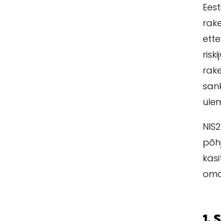
Eest
rake
ette
risk
rak
san
üle
NIS2
põhj
käsi
oma
1. 