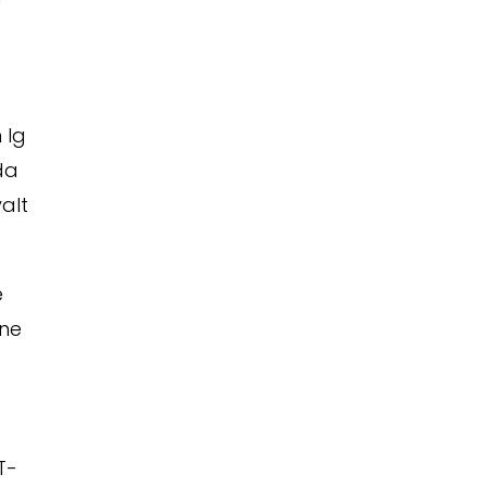
 lg
da
valt
e
lne
T-