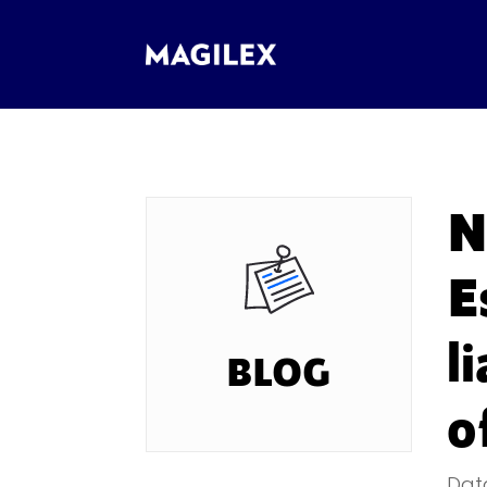
N
E
l
BLOG
o
Dat