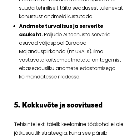
suuda tehniliselt täita seadusest tulenevat
kohustust andmeid kustutada.
Andmete turvalisus ja serverite
asukoht.
Paljude AI teenuste serverid
asuvad väljaspool Euroopa
Majanduspiirkonda (nt USA-s). Ilma
vastavate kaitsemeetmeteta on tegemist
ebaseadusliku andmete edastamisega
kolmandatesse riikidesse.
5. Kokkuvõte ja soovitused
Tehisintellekti täielik keelamine töökohal ei ole
jätkusuutlik strateegia, kuna see pärsib