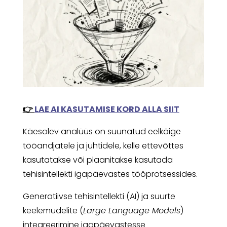
👉
LAE AI KASUTAMISE KORD ALLA SIIT
Käesolev analüüs on suunatud eelkõige
tööandjatele ja juhtidele, kelle ettevõttes
kasutatakse või plaanitakse kasutada
tehisintellekti igapäevastes tööprotsessides.
Generatiivse tehisintellekti (AI) ja suurte
keelemudelite (
Large Language Models
)
integreerimine igapäevastesse