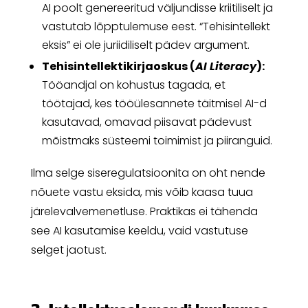
AI poolt genereeritud väljundisse kriitiliselt ja
vastutab lõpptulemuse eest. “Tehisintellekt
eksis” ei ole juriidiliselt pädev argument.
Tehisintellektikirjaoskus (
AI Literacy
):
Tööandjal on kohustus tagada, et
töötajad, kes tööülesannete täitmisel AI-d
kasutavad, omavad piisavat pädevust
mõistmaks süsteemi toimimist ja piiranguid.
Ilma selge siseregulatsioonita on oht nende
nõuete vastu eksida, mis võib kaasa tuua
järelevalvemenetluse. Praktikas ei tähenda
see AI kasutamise keeldu, vaid vastutuse
selget jaotust.