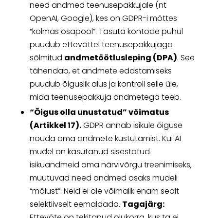
need andmed teenusepakkujale (nt
OpenAI, Google), kes on GDPR-i mõttes
“kolmas osapool”. Tasuta kontode puhul
puudub ettevõttel teenusepakkujaga
sõlmitud
andmetöötlusleping (DPA)
. See
tähendab, et andmete edastamiseks
puudub õiguslik alus ja kontroll selle üle,
mida teenusepakkuja andmetega teeb.
“Õigus olla unustatud” võimatus
(Artikkel 17).
GDPR annab isikule õiguse
nõuda oma andmete kustutamist. Kui AI
mudel on kasutanud sisestatud
isikuandmeid oma närvivõrgu treenimiseks,
muutuvad need andmed osaks mudeli
“mälust”. Neid ei ole võimalik enam sealt
selektiivselt eemaldada.
Tagajärg:
Ettevõte on tekitanud olukorra, kus ta ei