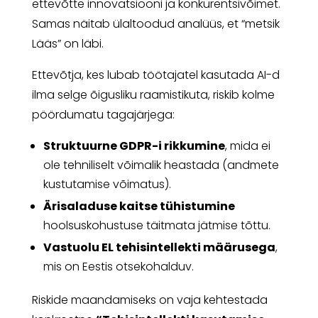
ettevõtte innovatsiooni ja konkurentsivõimet.
Samas näitab ülaltoodud analüüs, et “metsik
Lääs” on läbi.
Ettevõtja, kes lubab töötajatel kasutada AI-d
ilma selge õigusliku raamistikuta, riskib kolme
pöördumatu tagajärjega:
Struktuurne GDPR-i rikkumine
, mida ei
ole tehniliselt võimalik heastada (andmete
kustutamise võimatus).
Ärisaladuse kaitse tühistumine
hoolsuskohustuse täitmata jätmise tõttu.
Vastuolu EL tehisintellekti määrusega
,
mis on Eestis otsekohalduv.
Riskide maandamiseks on vaja kehtestada