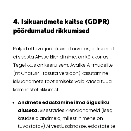
4. Isikuandmete kaitse (GDPR)
pöördumatud rikkumised
Paljud ettevõtjad eksivad arvates, et kui nad
ei sisesta AI-sse kliendi nime, on kõik korras.
Tegelikkus on keerulisem. Avalike AI-mudelite
(nt ChatGPT tasuta versioon) kasutamine
isikuandmete töötlemiseks võib kaasa tuua
kolm rasket rikkumist:
Andmete edastamine ilma õigusliku
aluseta.
Sisestades kliendiandmeid (isegi
kaudseid andmeid, millest inimene on
tuvastatav) AI vestlusaknasse, edastate te