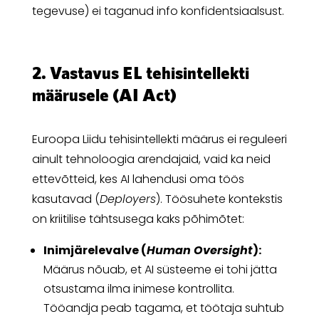
tegevuse) ei taganud info konfidentsiaalsust.
2. Vastavus EL tehisintellekti
määrusele (AI Act)
Euroopa Liidu tehisintellekti määrus ei reguleeri
ainult tehnoloogia arendajaid, vaid ka neid
ettevõtteid, kes AI lahendusi oma töös
kasutavad (
Deployers
). Töösuhete kontekstis
on kriitilise tähtsusega kaks põhimõtet:
Inimjärelevalve (
Human Oversight
):
Määrus nõuab, et AI süsteeme ei tohi jätta
otsustama ilma inimese kontrollita.
Tööandja peab tagama, et töötaja suhtub