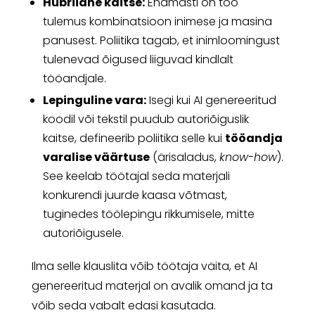
Hübriidne kaitse:
Enamasti on töö
tulemus kombinatsioon inimese ja masina
panusest. Poliitika tagab, et inimloomingust
tulenevad õigused liiguvad kindlalt
tööandjale.
Lepinguline vara:
Isegi kui AI genereeritud
koodil või tekstil puudub autoriõiguslik
kaitse, defineerib poliitika selle kui
tööandja
varalise väärtuse
(ärisaladus,
know-how
).
See keelab töötajal seda materjali
konkurendi juurde kaasa võtmast,
tuginedes töölepingu rikkumisele, mitte
autoriõigusele.
Ilma selle klauslita võib töötaja väita, et AI
genereeritud materjal on avalik omand ja ta
võib seda vabalt edasi kasutada.