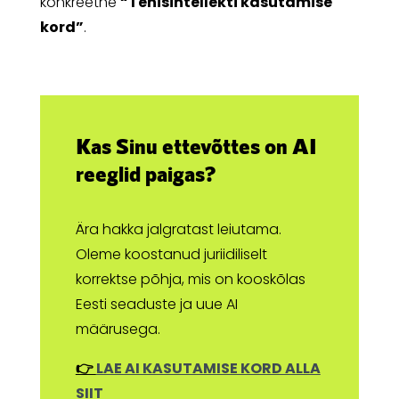
konkreetne
“Tehisintellekti kasutamise
kord”
.
Kas Sinu ettevõttes on AI
reeglid paigas?
Ära hakka jalgratast leiutama.
Oleme koostanud juriidiliselt
korrektse põhja, mis on kooskõlas
Eesti seaduste ja uue AI
määrusega.
👉
LAE AI KASUTAMISE KORD ALLA
SIIT