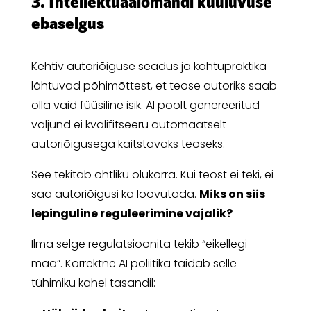
3. Intellektuaalomandi kuuluvuse
ebaselgus
Kehtiv autoriõiguse seadus ja kohtupraktika
lähtuvad põhimõttest, et teose autoriks saab
olla vaid füüsiline isik. AI poolt genereeritud
väljund ei kvalifitseeru automaatselt
autoriõigusega kaitstavaks teoseks.
See tekitab ohtliku olukorra. Kui teost ei teki, ei
saa autoriõigusi ka loovutada.
Miks on siis
lepinguline reguleerimine vajalik?
Ilma selge regulatsioonita tekib “eikellegi
maa”. Korrektne AI poliitika täidab selle
tühimiku kahel tasandil: