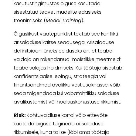
kasutustingimustes õiguse kasutada
sisestatud teavet mudelite edasiseks
treenimiseks (
Model Training
).
Õiguslikust vaatepunktist tekitab see konflikti
ärisaladuse kaitse seadusega. Ärisaladuse
definitsiooni üheks eelduseks on, et teabe
valdaja on rakendanud “mõistlikke meetmeid”
teabe salajas hoidmiseks. Kui töötaja sisestab
konfidentsiaalse lepingu, strateegia või
finantsandmed avalikku vestlusaknasse, võib
seda tõlgendada kui vabatahtlikku saladuse
avalikustamist või hoolsuskohustuse rikkumist.
Risk:
Kohtuvaidluse korral võib ettevõte
kaotada õiguse tugineda ärisaladuse
rikkumisele, kuna ta ise (läbi oma töötaja