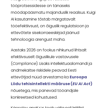
tööprotsessidesse on tänaseks
möödapääsmatu majanduslik reaalsus. Kuigi
AI kasutamine tõstab märgatavalt
tööefektiivsust, on õiguslik regulatsioon ja
ettevõtete sisekorraeeskirjad jäänud
tehnoloogia arengust maha.
Aastaks 2026 on fookus nihkunud lihtsalt
efektiivsuselt õiguslikule vastavusele
(
Compliance
). Lisaks intellektuaalomandi ja
andmekaitse riskidele peavad Eesti
ettevõtjad nüüd arvestama ka
Euroopa
Liidu tehisintellekti määruse (
EU AI Act
)
nõuetega, mis panevad tööandjale
konkreetsed kohustused.
Käesolev analüüs toob välja neli kriitilist