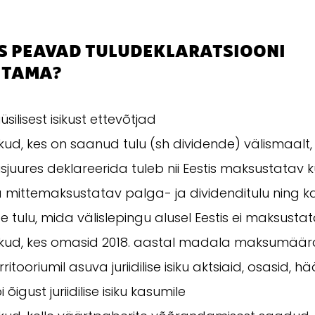
S PEAVAD TULUDEKLARATSIOONI
ITAMA?
üsilisest isikust ettevõtjad
ikud, kes on saanud tulu (sh dividende) välismaalt,
sjuures deklareerida tuleb nii Eestis maksustatav k
 mittemaksustatav palga- ja dividenditulu ning k
e tulu, mida välislepingu alusel Eestis ei maksusta
sikud, kes omasid 2018. aastal madala maksumää
rritooriumil asuva juriidilise isiku aktsiaid, osasid, hää
i õigust juriidilise isiku kasumile