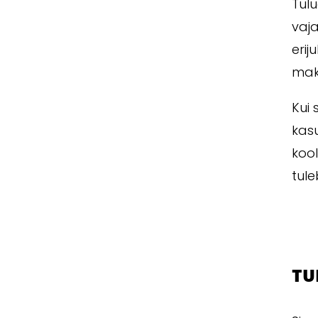
Tulu
vaj
erij
mak
Kui 
kas
kool
tule
TU