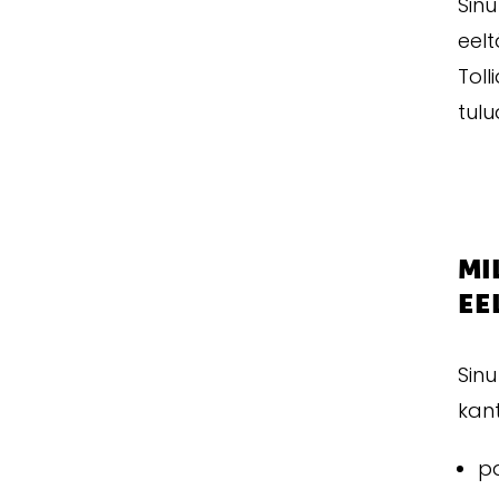
Sinu
eelt
Tol
tulu
MI
EE
Sin
kan
p