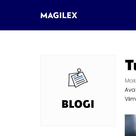
T
Maks
Aval
Vii
BLOGI