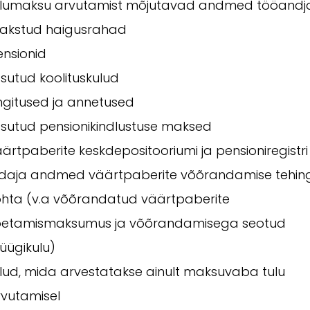
ulumaksu arvutamist mõjutavad andmed tööandja
akstud haigusrahad
ensionid
sutud koolituskulud
ngitused ja annetused
asutud pensionikindlustuse maksed
ärtpaberite keskdepositooriumi ja pensioniregistri
idaja andmed väärtpaberite võõrandamise tehin
ohta (v.a võõrandatud väärtpaberite
oetamismaksumus ja võõrandamisega seotud
üügikulu)
lud, mida arvestatakse ainult maksuvaba tulu
rvutamisel