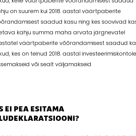
ikud, kelle väärtpaberite võõrandamisest saadud
hju on suurem kui 2018. aastal väärtpaberite
õõrandamisest saadud kasu ning kes soovivad ka
letava kahju summa maha arvata järgnevatel
astatel väärtpaberite võõrandamisest saadud ka
ikud, kes on teinud 2018. aastal investeerimiskontol
ssemakseid või sealt väljamakseid
S EI PEA ESITAMA
LUDEKLARATSIOONI?