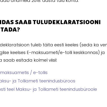
ldab andmeid 2018. aasta tulu kohta.
IDAS SAAB TULUDEKLARATSIOONI
ITADA?
deklaratsioon tuleb täita eesti keeles (seda ka ve
nglise keelses E-maksuameti/e-tolli keskkonnas) ja
 saab esitada kolmel viisil:
maksuametis / e-tollis
ksu- ja Tolliameti teenindusbüroos
sti teel Maksu- ja Tolliameti teenindusbüroole