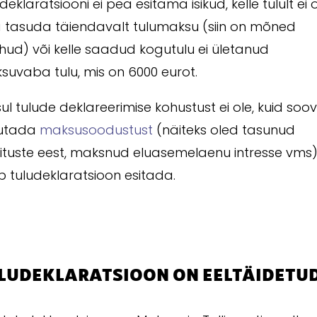
deklaratsiooni ei pea esitama isikud, kelle tulult ei 
a tasuda täiendavalt tulumaksu (siin on mõned
uhud) või kelle saadud kogutulu ei ületanud
suvaba tulu, mis on 6000 eurot.
sul tulude deklareerimise kohustust ei ole, kuid soov
utada
maksusoodustust
(näiteks oled tasunud
ituste eest, maksnud eluasemelaenu intresse vms), 
b tuludeklaratsioon esitada.
LUDEKLARATSIOON ON EELTÄIDETU