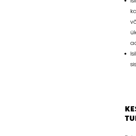
Is
ka
v
ü
a
Is
si
KE
TU