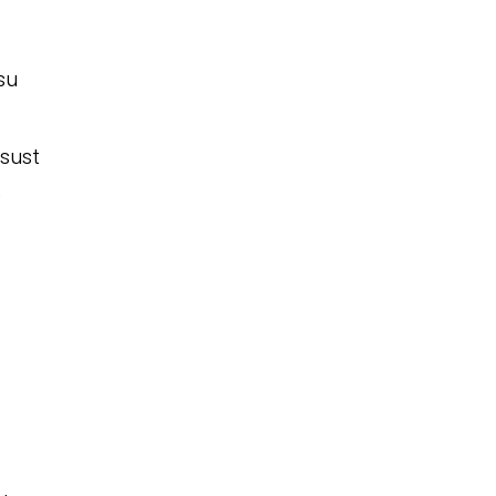
su
sust
e