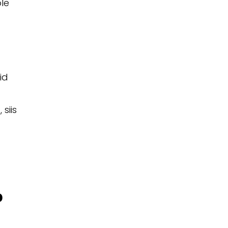
ole
id
siis
D