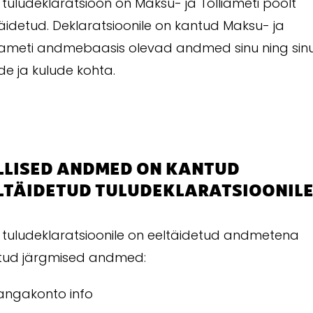
 tuludeklaratsioon on Maksu- ja Tolliameti poolt
äidetud. Deklaratsioonile on kantud Maksu- ja
liameti andmebaasis olevad andmed sinu ning sin
de ja kulude kohta.
LLISED ANDMED ON KANTUD
LTÄIDETUD TULUDEKLARATSIOONILE
u tuludeklaratsioonile on eeltäidetud andmetena
tud järgmised andmed:
angakonto info