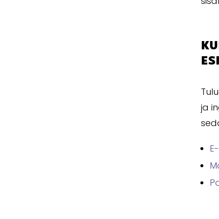
sisa
KU
ES
Tulu
ja i
seda
E-
Ma
Po