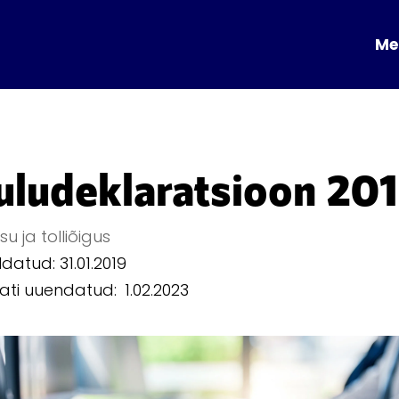
Me
uludeklaratsioon 20
u ja tolliõigus
datud: 31.01.2019
mati uuendatud:
1.02.2023