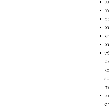
t
m
p
ta
ki
t
vä
p
k
s
m
tu
a