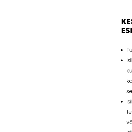
KE
ES
Fü
Is
ku
ka
se
I
te
võ