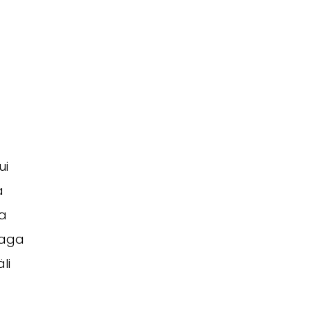
ui
a
ta
raga
li